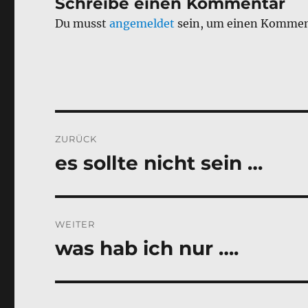
Schreibe einen Kommentar
Du musst
angemeldet
sein, um einen Kommen
Beitragsnavigation
ZURÜCK
es sollte nicht sein …
Vorheriger
Beitrag:
WEITER
was hab ich nur ….
Nächster
Beitrag: