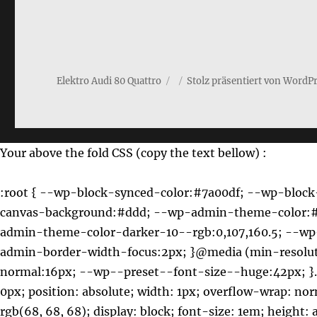
Elektro Audi 80 Quattro
Stolz präsentiert von WordP
Your above the fold CSS (copy the text bellow) :
:root { --wp-block-synced-color:#7a00df; --wp-block-synced-color--rgb:122,0,223; --wp-bound-block-color:var(--wp-block-synced-color); --wp-editor-canvas-background:#ddd; --wp-admin-theme-color:#007cba; --wp-admin-theme-color--rgb:0,124,186; --wp-admin-theme-color-darker-10:#006ba1; --wp-admin-theme-color-darker-10--rgb:0,107,160.5; --wp-admin-theme-color-darker-20:#005a87; --wp-admin-theme-color-darker-20--rgb:0,90,135; --wp-admin-border-width-focus:2px; }@media (min-resolution: 192dpi) { :root { --wp-admin-border-width-focus:1.5px; }}:root { --wp--preset--font-size--normal:16px; --wp--preset--font-size--huge:42px; }.screen-reader-text { border: 0px; clip-path: inset(50%); height: 1px; margin: -1px; overflow: hidden; padding: 0px; position: absolute; width: 1px; overflow-wrap: normal !important; }.screen-reader-text:focus { background-color: rgb(221, 221, 221); clip-path: none; color: rgb(68, 68, 68); display: block; font-size: 1em; height: auto; left: 5px; line-height: normal; padding: 15px 23px 14px; text-decoration: none; top: 5px; width: auto; z-index: 100000; }:root { --wp--preset--aspect-ratio--square:1; --wp--preset--aspect-ratio--4-3:4/3; --wp--preset--aspect-ratio--3-4:3/4; --wp--preset--aspect-ratio--3-2:3/2; --wp--preset--aspect-ratio--2-3:2/3; --wp--preset--aspect-ratio--16-9:16/9; --wp--preset--aspect-ratio--9-16:9/16; --wp--preset--color--black:#000; --wp--preset--color--cyan-bluish-gray:#abb8c3; --wp--preset--color--white:#fff; --wp--preset--color--pale-pink:#f78da7; --wp--preset--color--vivid-red:#cf2e2e; --wp--preset--color--luminous-vivid-orange:#ff6900; --wp--preset--color--luminous-vivid-amber:#fcb900; --wp--preset--color--light-green-cyan:#7bdcb5; --wp--preset--color--vivid-green-cyan:#00d084; --wp--preset--color--pale-cyan-blue:#8ed1fc; --wp--preset--color--vivid-cyan-blue:#0693e3; --wp--preset--color--vivid-purple:#9b51e0; --wp--preset--color--dark-gray:#1a1a1a; --wp--preset--color--medium-gray:#686868; --wp--preset--color--light-gray:#e5e5e5; --wp--preset--color--blue-gray:#4d545c; --wp--preset--color--bright-blue:#007acc; --wp--preset--color--light-blue:#9adffd; --wp--preset--color--dark-brown:#402b30; --wp--preset--color--medium-brown:#774e24; --wp--preset--color--dark-red:#640c1f; --wp--preset--color--bright-red:#ff675f; --wp--preset--color--yellow:#ffef8e; --wp--preset--gradient--vivid-cyan-blue-to-vivid-purple:linear-gradient(135deg,#0693e3 0%,#9b51e0 100%); --wp--preset--gradient--light-green-cyan-to-vivid-green-cyan:linear-gradient(135deg,#7adcb4 0%,#00d082 100%); --wp--preset--gradient--luminous-vivid-amber-to-luminous-vivid-orange:linear-gradient(135deg,#fcb900 0%,#ff6900 100%); --wp--preset--gradient--luminous-vivid-orange-to-vivid-red:linear-gradient(135deg,#ff6900 0%,#cf2e2e 100%); --wp--preset--gradient--very-light-gray-to-cyan-bluish-gray:linear-gradient(135deg,#eee 0%,#a9b8c3 100%); --wp--preset--gradient--cool-to-warm-spectrum:linear-gradient(135deg,#4aeadc 0%,#9778d1 20%,#cf2aba 40%,#ee2c82 60%,#fb6962 80%,#fef84c 100%); --wp--preset--gradient--blush-light-purple:linear-gradient(135deg,#ffceec 0%,#9896f0 100%); --wp--preset--gradient--blush-bordeaux:linear-gradient(135deg,#fecda5 0%,#fe2d2d 50%,#6b003e 100%); --wp--preset--gradient--luminous-dusk:linear-gradient(135deg,#ffcb70 0%,#c751c0 50%,#4158d0 100%); --wp--preset--gradient--pale-ocean:linear-gradient(135deg,#fff5cb 0%,#b6e3d4 50%,#33a7b5 100%); --wp--preset--gradient--electric-grass:linear-gradient(135deg,#caf880 0%,#71ce7e 100%); 