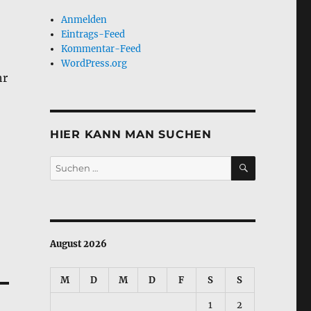
Anmelden
Eintrags-Feed
Kommentar-Feed
WordPress.org
hr
HIER KANN MAN SUCHEN
SUCHEN
Suchen
nach:
August 2026
M
D
M
D
F
S
S
1
2