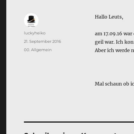
Hallo Leuts,
Autor
luckyheiko
am 17.09.16 war 
Veröffentlicht
21. September 2016
geil war. Ich k
am
Kategorien
00. Allgemein
Aber ich werde n
Mal schaun ob ic