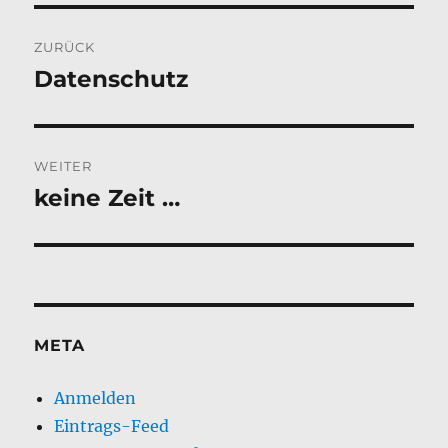
Beitragsnavigation
ZURÜCK
Datenschutz
Vorheriger
Beitrag:
WEITER
keine Zeit …
Nächster
Beitrag:
META
Anmelden
Eintrags-Feed