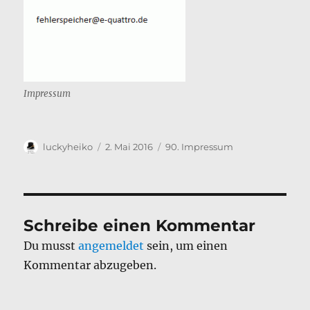
Impressum
Autor
Veröffentlicht
Kategorien
luckyheiko
2. Mai 2016
90. Impressum
am
Schreibe einen Kommentar
Du musst
angemeldet
sein, um einen
Kommentar abzugeben.