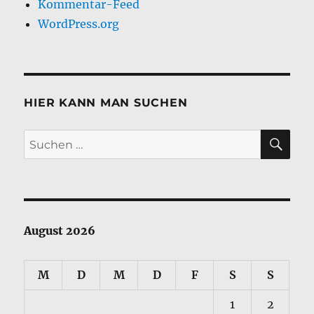
Kommentar-Feed
WordPress.org
HIER KANN MAN SUCHEN
SU
Suchen
nach:
August 2026
M
D
M
D
F
S
S
1
2