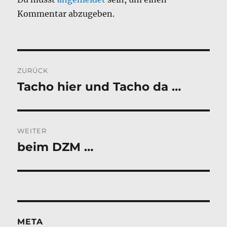
Kommentar abzugeben.
Beitragsnavigation
ZURÜCK
Tacho hier und Tacho da …
Vorheriger
Beitrag:
WEITER
beim DZM …
Nächster
Beitrag:
META