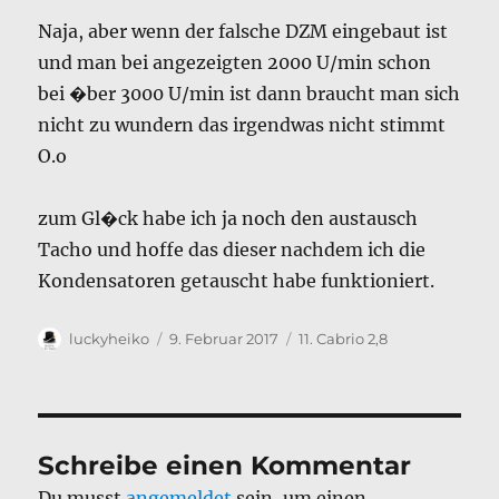
Naja, aber wenn der falsche DZM eingebaut ist
und man bei angezeigten 2000 U/min schon
bei �ber 3000 U/min ist dann braucht man sich
nicht zu wundern das irgendwas nicht stimmt
O.o
zum Gl�ck habe ich ja noch den austausch
Tacho und hoffe das dieser nachdem ich die
Kondensatoren getauscht habe funktioniert.
Autor
Veröffentlicht
Kategorien
luckyheiko
9. Februar 2017
11. Cabrio 2,8
am
Schreibe einen Kommentar
Du musst
angemeldet
sein, um einen