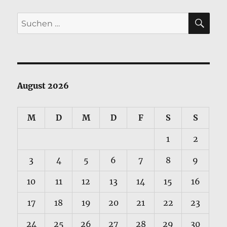
SU
Suchen
nach:
August 2026
M
D
M
D
F
S
S
1
2
3
4
5
6
7
8
9
10
11
12
13
14
15
16
17
18
19
20
21
22
23
24
25
26
27
28
29
30