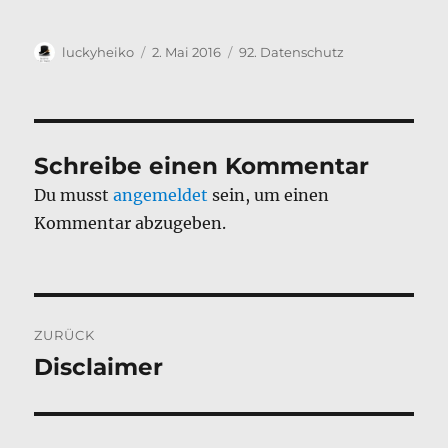
Autor
Veröffentlicht
Kategorien
luckyheiko
2. Mai 2016
92. Datenschutz
am
Schreibe einen Kommentar
Du musst
angemeldet
sein, um einen
Kommentar abzugeben.
Beitragsnavigation
ZURÜCK
Disclaimer
Vorheriger
Beitrag: